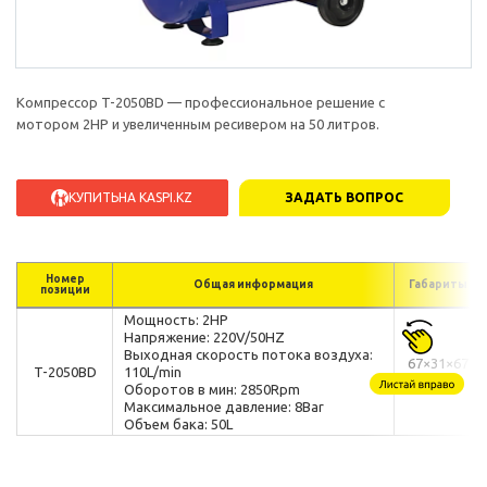
Компрессор T-2050BD — профессиональное решение с
мотором 2HP и увеличенным ресивером на 50 литров.
КУПИТЬ
НА KASPI.KZ
ЗАДАТЬ ВОПРОС
Номер
Общая информация
Габариты
позиции
Мощность: 2HP
Напряжение: 220V/50HZ
Выходная скорость потока воздуха:
67×31×67
T-2050BD
110L/min
см
Оборотов в мин: 2850Rpm
Максимальное давление: 8Bar
Объем бака: 50L