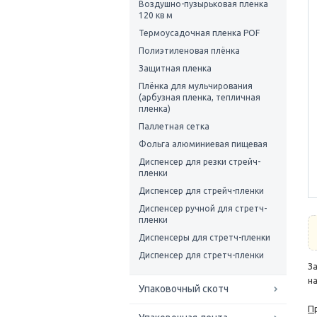
Воздушно-пузырьковая пленка
120 кв м
Термоусадочная пленка POF
Полиэтиленовая плёнка
Защитная пленка
Плёнка для мульчирования
(арбузная пленка, тепличная
пленка)
Паллетная сетка
Фольга алюминиевая пищевая
Диспенсер для резки стрейч-
пленки
Диспенсер для стрейч-пленки
Диспенсер ручной для стретч-
пленки
Диспенсеры для стретч-пленки
Диспенсер для стретч-пленки
З
н
Упаковочный скотч
П