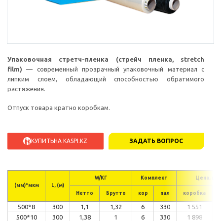
Упаковочная стретч-пленка (стрейч пленка, stretch
film)
— современный прозрачный упаковочный материал с
липким слоем, обладающий способностью обратимого
растяжения.
Отпуск товара кратно коробкам.
КУПИТЬ
НА KASPI.KZ
ЗАДАТЬ ВОПРОС
W/КГ
Комплект
Цена, в т
(мм)*мкм
L, (м)
Нетто
Брутто
кор
пал
коробка
500*8
300
1,1
1,32
6
330
1 551
500*10
300
1,38
1
6
330
1 898