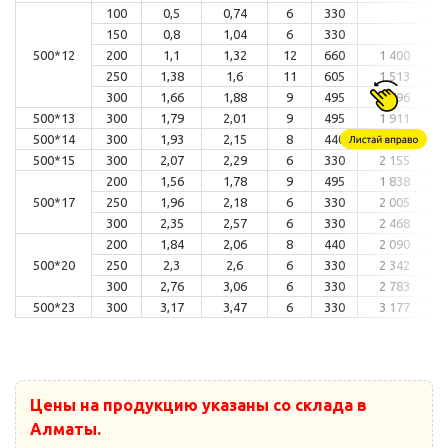
100
0,5
0,74
6
330
150
0,8
1,04
6
330
500*12
200
1,1
1,32
12
660
1 400
250
1,38
1,6
11
605
1 513
300
1,66
1,88
9
495
1 796
500*13
300
1,79
2,01
9
495
1 911
500*14
300
1,93
2,15
8
440
2 030
500*15
300
2,07
2,29
6
330
2 155
200
1,56
1,78
9
495
1 838
500*17
250
1,96
2,18
6
330
2 005
300
2,35
2,57
6
330
2 468
200
1,84
2,06
8
440
2 090
500*20
250
2,3
2,6
6
330
2 342
300
2,76
3,06
6
330
2 783
500*23
300
3,17
3,47
6
330
3 177
Цены на продукцию указаны со склада в
Алматы.