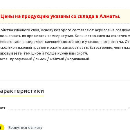
Цены на продукцию указаны со склада в Алматы.
войства клеевого слоя, основу которого составляют акриловые соедине
спользовать их при низких температурах. Количество клея на «скотче»
леевого слоя определяет клеящие способности упаковочного скотча. От
асколько тяжелый груз вы можете запаковывать. Естественно, чем тяж
паковываете, тем шире и толще нужен вам скотч.
вета: прозрачный / лимон / жёлтый / коричневый
арактеристики
вет
Вернуться к списку