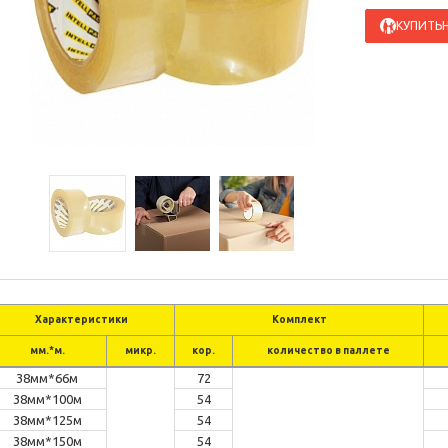
КУПИТЬ
Н
Характеристики
Комплект
мм.*м.
микр.
кор.
количество в паллете
38мм*66м
72
38мм*100м
54
38мм*125м
54
38мм*150м
54