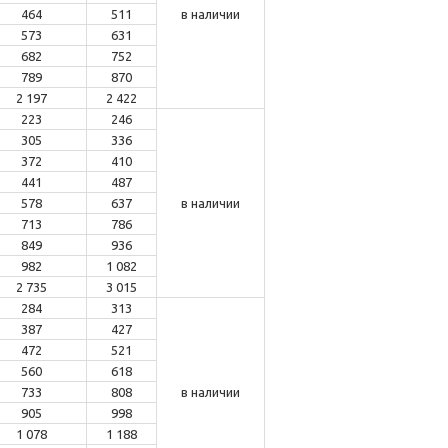
464
511
в наличии
573
631
682
752
789
870
2 197
2 422
223
246
305
336
372
410
441
487
578
637
в наличии
713
786
849
936
982
1 082
2 735
3 015
284
313
387
427
472
521
560
618
733
808
в наличии
905
998
1 078
1 188