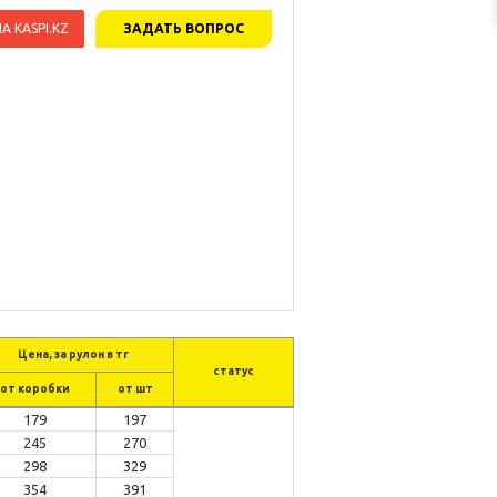
А KASPI.KZ
ЗАДАТЬ ВОПРОС
Цена, за рулон в тг
статус
от коробки
от шт
179
197
245
270
298
329
354
391