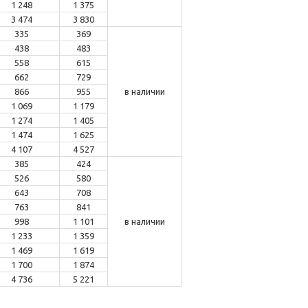
1 248
1 375
3 474
3 830
335
369
438
483
558
615
662
729
866
955
в наличии
1 069
1 179
1 274
1 405
1 474
1 625
4 107
4 527
385
424
526
580
643
708
763
841
998
1 101
в наличии
1 233
1 359
1 469
1 619
1 700
1 874
4 736
5 221